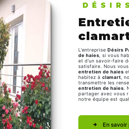
DÉSI
entretien de haies à
clamar
L’entreprise
Désirs 
de haies
, si vous ha
et d’un savoir-faire 
satisfaire. Nous vou
entretien de haies
et
habitez à
clamart
, n
transmettre les rens
entretien de haies
. 
partager avec vous r
notre équipe est qual
En savoir 