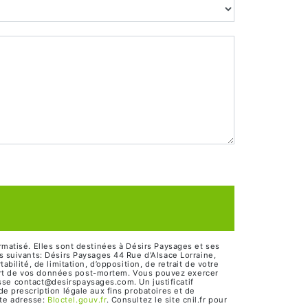
matisé. Elles sont destinées à Désirs Paysages et ses
 suivants: Désirs Paysages 44 Rue d'Alsace Lorraine,
lité, de limitation, d’opposition, de retrait de votre
 sort de vos données post-mortem. Vous pouvez exercer
esse contact@desirspaysages.com. Un justificatif
 prescription légale aux fins probatoires et de
tte adresse:
Bloctel.gouv.fr
. Consultez le site cnil.fr pour