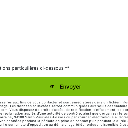
tions particulières ci-dessous **
Envoyer
res aux fins de vous contacter et sont enregistrées dans un fichier infor
ssage. Les données collectées seront communiquées aux seuls destinataires
 Vous disposez de droits d’accès, de rectification, d’effacement, de portabi
e réclamation auprès d’une autorité de contrôle, ainsi que d’organiser le
 Lorraine, 94100 Saint-Maur-des-Fossés ou par courrier électronique à l'adr
os données pendant la période de prise de contact puis pendant la durée de
crire sur la liste d'opposition au démarchage téléphonique, disponible à ce