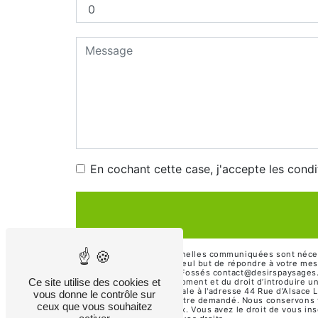
En cochant cette case, j'accepte les condi
** Les données personnelles communiquées sont nécessai
sous-traitants dans le seul but de répondre à votre me
94100 Saint-Maur-des-Fossés contact@desirspaysages.com.
Ce site utilise des cookies et
consentement à tout moment et du droit d’introduire un
ces droits par voie postale à l'adresse 44 Rue d'Alsace
vous donne le contrôle sur
d'identité pourra vous être demandé. Nous conservons v
ceux que vous souhaitez
gestion des contentieux. Vous avez le droit de vous ins