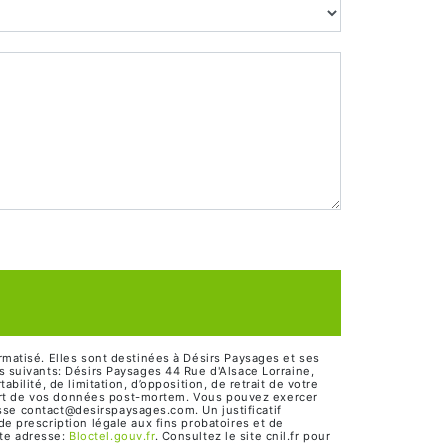
matisé. Elles sont destinées à Désirs Paysages et ses
 suivants: Désirs Paysages 44 Rue d'Alsace Lorraine,
lité, de limitation, d’opposition, de retrait de votre
 sort de vos données post-mortem. Vous pouvez exercer
esse contact@desirspaysages.com. Un justificatif
 prescription légale aux fins probatoires et de
tte adresse:
Bloctel.gouv.fr
. Consultez le site cnil.fr pour