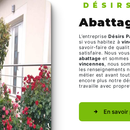
DÉSI
abatt
L’entreprise
Désirs 
si vous habitez à
vi
savoir-faire de qual
satisfaire. Nous vou
abattage
et sommes à
vincennes
, nous som
les renseignements n
métier est avant tou
encore plus notre dés
travaille avec propre
En savoir 