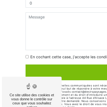
En cochant cette case, j'accepte les condi
** Les données personnelles communiquées sont nécessai
sous-traitants dans le seul but de répondre à votre me
94100 Saint-Maur-des-Fossés contact@desirspaysages.com.
Ce site utilise des cookies et
consentement à tout moment et du droit d’introduire un
ces droits par voie postale à l'adresse 44 Rue d'Alsace
vous donne le contrôle sur
d'identité pourra vous être demandé. Nous conservons v
ceux que vous souhaitez
gestion des contentieux. Vous avez le droit de vous ins