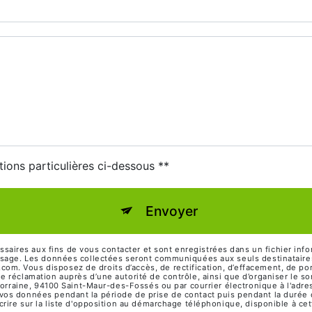
tions particulières ci-dessous **
Envoyer
res aux fins de vous contacter et sont enregistrées dans un fichier infor
ssage. Les données collectées seront communiquées aux seuls destinataires
 Vous disposez de droits d’accès, de rectification, d’effacement, de portabi
e réclamation auprès d’une autorité de contrôle, ainsi que d’organiser le
 Lorraine, 94100 Saint-Maur-des-Fossés ou par courrier électronique à l'adr
os données pendant la période de prise de contact puis pendant la durée de
crire sur la liste d'opposition au démarchage téléphonique, disponible à ce